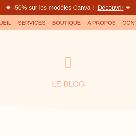
✷ -50% sur les modèles Canva !
Découvrir
✷
UEIL
SERVICES
BOUTIQUE
A PROPOS
CON

LE BLOG