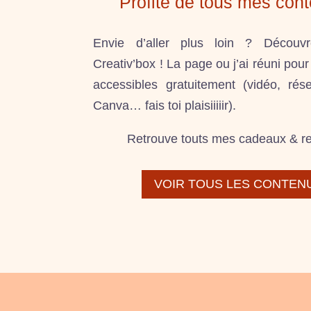
Profite de tous mes cont
Envie d’aller plus loin ? Découv
Creativ’box ! La page ou j’ai réuni po
accessibles gratuitement (vidéo, rés
Canva… fais toi plaisiiiiir).
Retrouve touts mes cadeaux & re
VOIR TOUS LES CONTEN