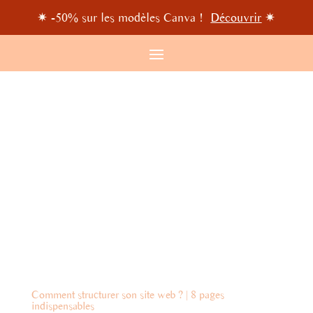
✷ -50% sur les modèles Canva !
Découvrir
✷
Comment structurer son site web ? | 8 pages
indispensables