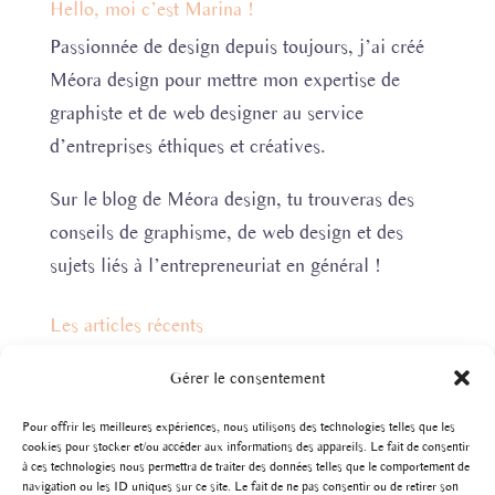
Hello, moi c’est Marina !
Passionnée de design depuis toujours, j’ai créé
Méora design pour mettre mon expertise de
graphiste et de web designer au service
d’entreprises éthiques et créatives.
Sur le blog de Méora design, tu trouveras des
conseils de graphisme, de web design et des
sujets liés à l’entrepreneuriat en général !
Les articles récents
10 outils incontournables pour créer sa palette de
Gérer le consentement
couleurs
Pour offrir les meilleures expériences, nous utilisons des technologies telles que les
3 astuces pour optimiser sa visibilité en 2024
cookies pour stocker et/ou accéder aux informations des appareils. Le fait de consentir
à ces technologies nous permettra de traiter des données telles que le comportement de
Identité visuelle d’une entreprise | Définition et
navigation ou les ID uniques sur ce site. Le fait de ne pas consentir ou de retirer son