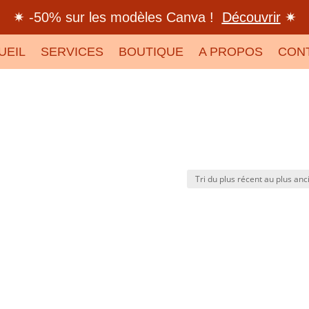
✷ -50% sur les modèles Canva !
Découvrir
✷
UEIL
SERVICES
BOUTIQUE
A PROPOS
CON