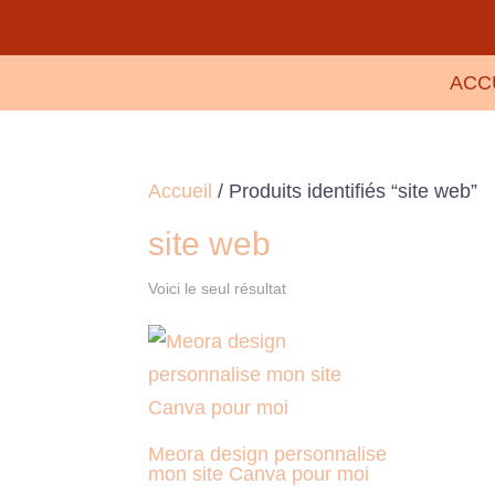
ACC
Accueil
/ Produits identifiés “site web”
site web
Voici le seul résultat
Meora design personnalise
mon site Canva pour moi