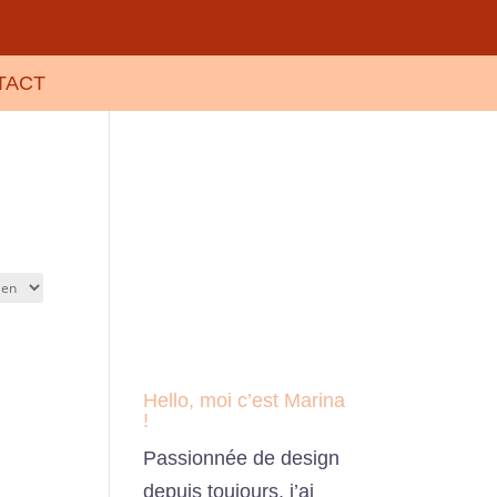
TACT
Hello, moi c’est Marina
!
Passionnée de design
depuis toujours, j’ai